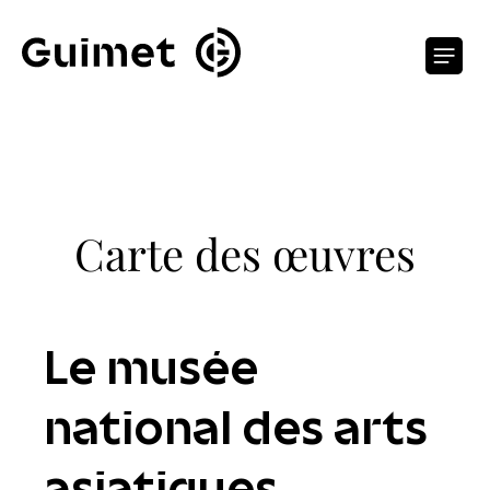
Panneau de gestion des cookies
O
Carte des œuvres
Le musée
national des arts
asiatiques