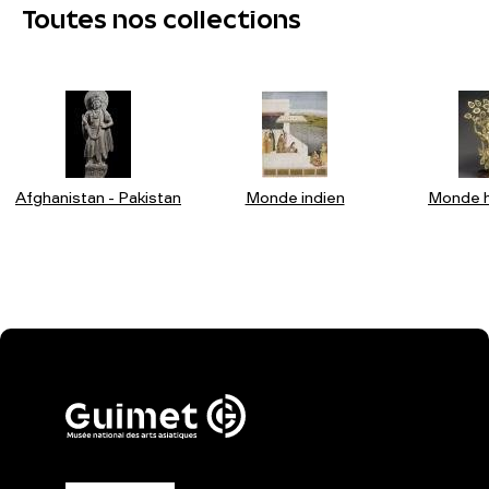
Toutes nos collections
Afghanistan - Pakistan
Monde indien
Monde h