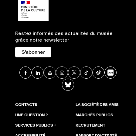
Restez informés des actualités du musée
grâce notre newsletter
S'abonner
Facebook
Linkedin
Youtube
Instagram
X
TikTok
Weibo
Xia
BlueSky
CONTACTS
LA SOCIÉTÉ DES AMIS
UNE QUESTION ?
MARCHÉS PUBLICS
SERVICES PUBLICS +
RECRUTEMENT
ACCESSIBILITÉ
RAPPORT D'ACTIVITÉ