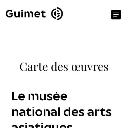
Panneau de gestion des cookies
O
Carte des œuvres
Le musée
national des arts
asiatiques