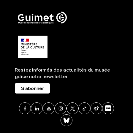
Restez informés des actualités du musée
grâce notre newsletter
S'abonner
Facebook
Linkedin
Youtube
Instagram
X
TikTok
Weibo
Xia
BlueSky