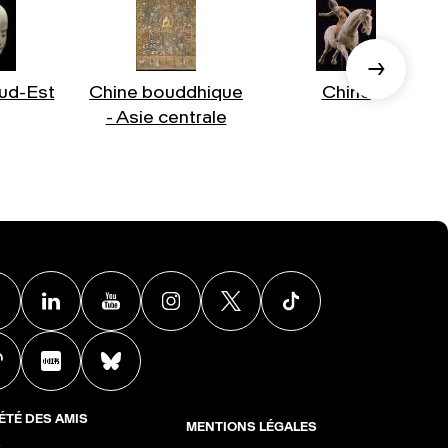
ud-Est
Chine bouddhique
Chine
- Asie centrale
Facebook
Linkedin
Youtube
Instagram
X
TikTok
Weibo
Xiaohongshu
BlueSky
ÉTÉ DES AMIS
MENTIONS LÉGALES