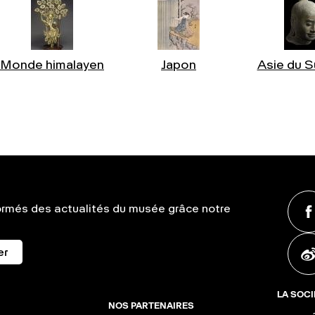
Monde himalayen
Japon
Asie du S
ormés des actualités du musée grâce notre
er
LA SOCI
NOS PARTENAIRES