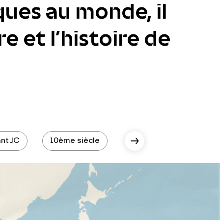
ques au monde, il
e et l’histoire de
nt JC
10ème siècle
10ème siècle - époque 
Scroll Right