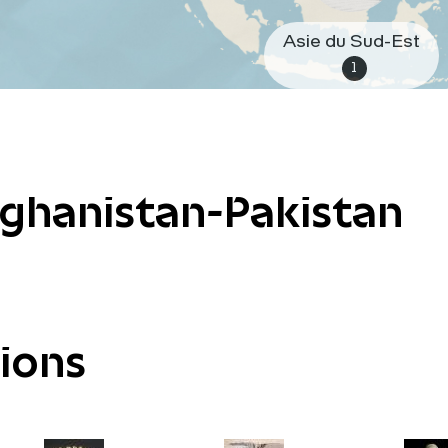
Asie du Sud-Est
1
fghanistan-Pakistan
tions