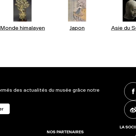
Monde himalayen
Japon
Asie du S
ormés des actualités du musée grâce notre
er
LA SOCI
NOS PARTENAIRES