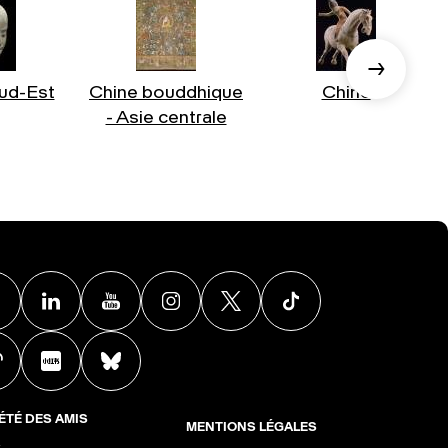
ud-Est
Chine bouddhique
Chine
- Asie centrale
Facebook
Linkedin
Youtube
Instagram
X
TikTok
Weibo
Xiaohongshu
BlueSky
ÉTÉ DES AMIS
MENTIONS LÉGALES