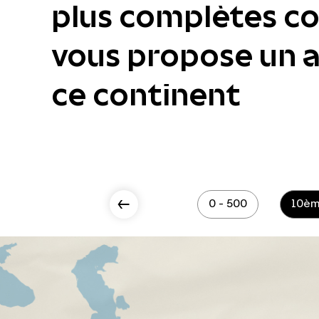
plus complètes col
vous propose un ac
ce continent
Scroll Left
0 - 500
10èm