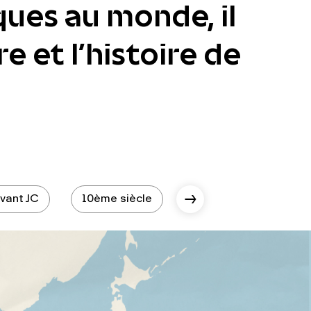
ques au monde, il
e et l’histoire de
vant JC
10ème siècle
10ème siècle - époqu
Scroll Right