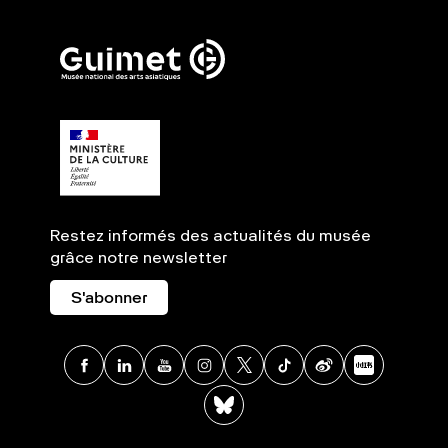
Restez informés des actualités du musée
grâce notre newsletter
S'abonner
Facebook
Linkedin
Youtube
Instagram
X
TikTok
Weibo
Xia
BlueSky