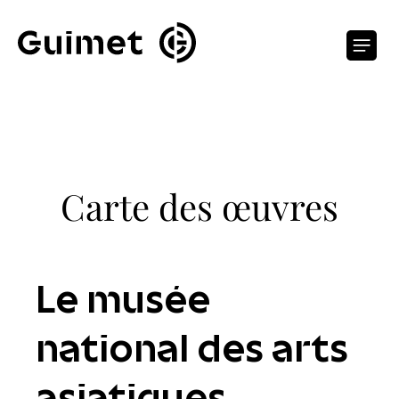
Panneau de gestion des cookies
O
Carte des œuvres
Le musée
national des arts
asiatiques