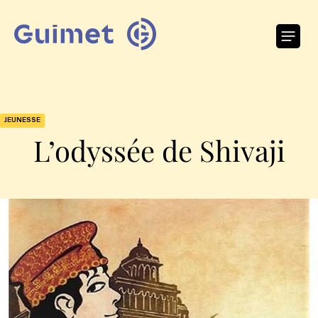
Panneau de gestion des cookies
O
JEUNESSE
L’odyssée de Shivaji