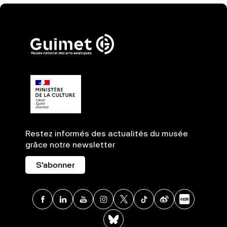
Restez informés des actualités du musée
grâce notre newsletter
S'abonner
Facebook
Linkedin
Youtube
Instagram
X
TikTok
Weibo
Xia
BlueSky