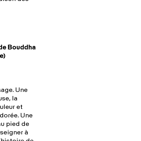
e de Bouddha
e)
sage. Une
se, la
uleur et
 dorée. Une
au pied de
nseigner à