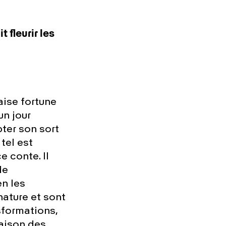
t fleurir les
aise fortune
un jour
pter son sort
tel est
 conte. Il
de
n les
nature et sont
sformations,
aison des