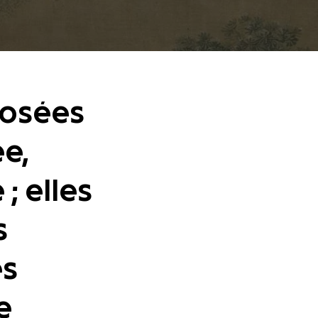
posées
e,
; elles
s
es
e