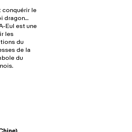
t conquérir le
roi dragon…
A-Eul est une
r les
tions du
esses de la
mbole du
nois.
(Chine)