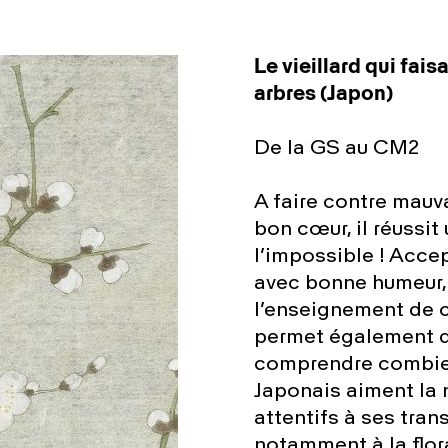
Le vieillard qui faisai
arbres (Japon)
De la GS au CM2
A faire contre mauv
bon cœur, il réussit 
l’impossible ! Acce
avec bonne humeur, 
l’enseignement de ce
permet également 
comprendre combie
Japonais aiment la 
attentifs à ses tran
notamment à la flor