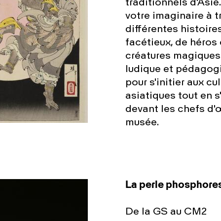
traditionnels d'Asie.
votre imaginaire à t
différentes histoire
facétieux, de héros
créatures magiques.
ludique et pédagog
pour s'initier aux cu
asiatiques tout en s
devant les chefs d'
musée.
La perle phosphore
De la GS au CM2