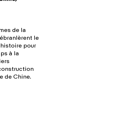
mes de la
ébranlèrent le
 histoire pour
ps à la
iers
construction
le de Chine.