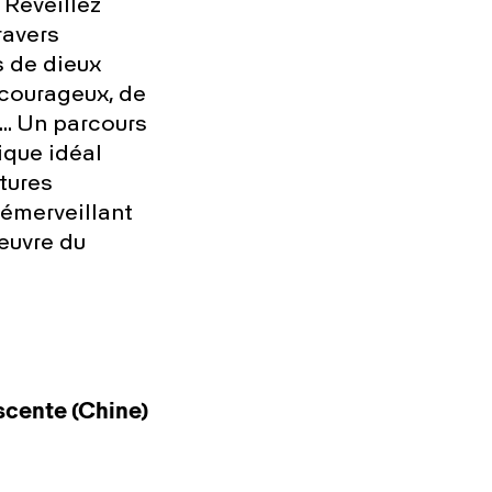
 Réveillez
ravers
s de dieux
 courageux, de
.. Un parcours
ique idéal
ltures
'émerveillant
œuvre du
scente (Chine)