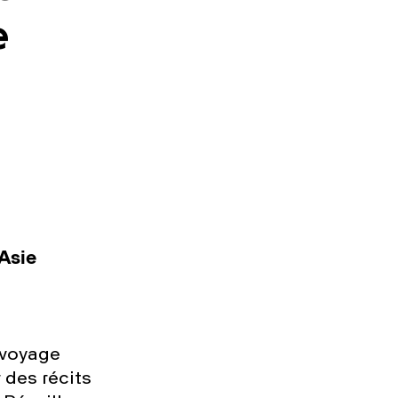
e
'Asie
 voyage
 des récits