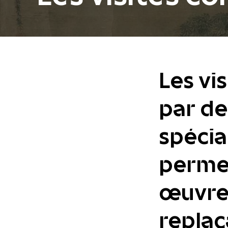
Les vi
par de
spécia
permet
œuvres
replaç