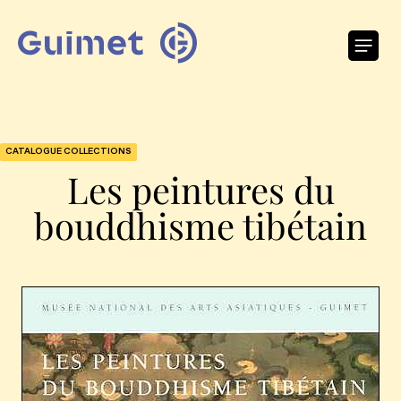
Panneau de gestion des cookies
O
CATALOGUE COLLECTIONS
Les peintures du
bouddhisme tibétain