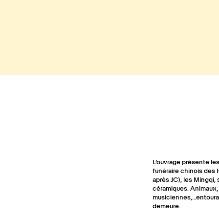
L’ouvrage présente les
funéraire chinois des
après JC), les Mingqi,
céramiques. Animaux, 
musiciennes,…entourai
demeure.