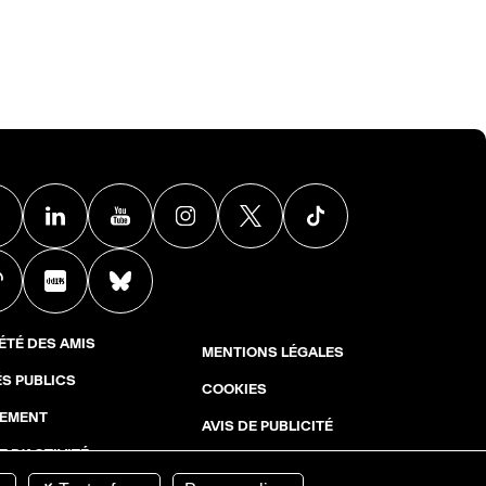
Facebook
Linkedin
Youtube
Instagram
X
TikTok
Weibo
Xiaohongshu
BlueSky
ÉTÉ DES AMIS
MENTIONS LÉGALES
S PUBLICS
COOKIES
EMENT
AVIS DE PUBLICITÉ
 D'ACTIVITÉ