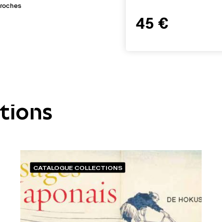
sroches
45 €
ations
CATALOGUE COLLECTIONS