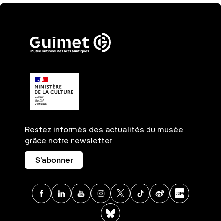
Restez informés des actualités du musée
grâce notre newsletter
S'abonner
Facebook
Linkedin
Youtube
Instagram
X
TikTok
Weibo
Xia
BlueSky