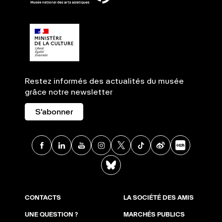
Restez informés des actualités du musée
grâce notre newsletter
S'abonner
Facebook
Linkedin
Youtube
Instagram
X
TikTok
Weibo
Xia
BlueSky
CONTACTS
LA SOCIÉTÉ DES AMIS
UNE QUESTION ?
MARCHÉS PUBLICS