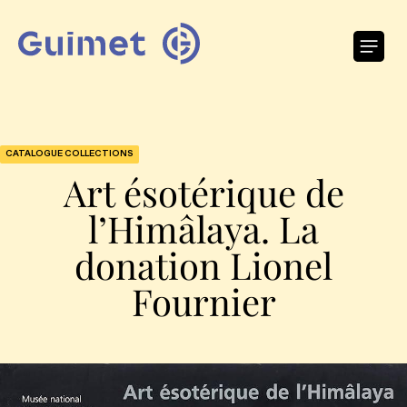
Panneau de gestion des cookies
O
CATALOGUE COLLECTIONS
Art ésotérique de
l’Himâlaya. La
donation Lionel
Fournier