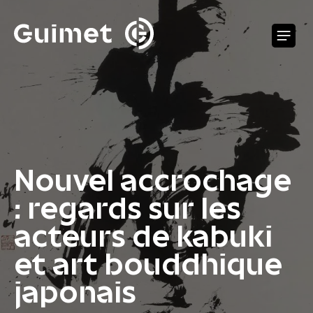
Panneau de gestion des cookies
O
Nouvel accrochage
: regards sur les
acteurs de kabuki
et art bouddhique
japonais