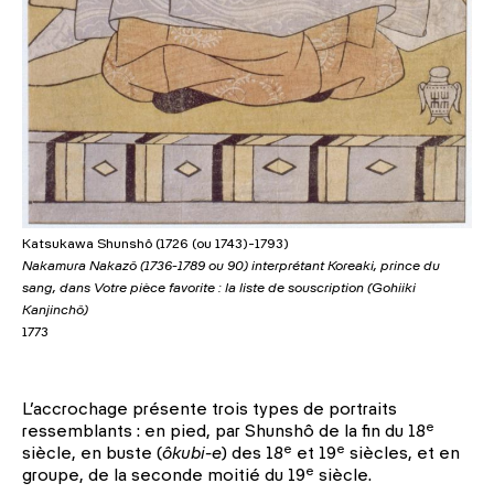
Katsukawa Shunshô (1726 (ou 1743)-1793)
Nakamura Nakazô (1736-1789 ou 90) interprétant Koreaki, prince du
sang, dans Votre pièce favorite : la liste de souscription (Gohiiki
Kanjinchô)
1773
L’accrochage présente trois types de portraits
e
ressemblants : en pied, par Shunshô de la fin du 18
e
e
siècle, en buste (
ôkubi-e
) des 18
et 19
siècles, et en
e
groupe, de la seconde moitié du 19
siècle.