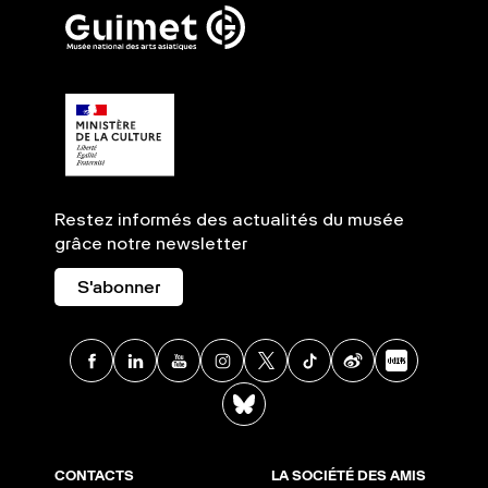
Restez informés des actualités du musée
grâce notre newsletter
S'abonner
Facebook
Linkedin
Youtube
Instagram
X
TikTok
Weibo
Xia
BlueSky
CONTACTS
LA SOCIÉTÉ DES AMIS