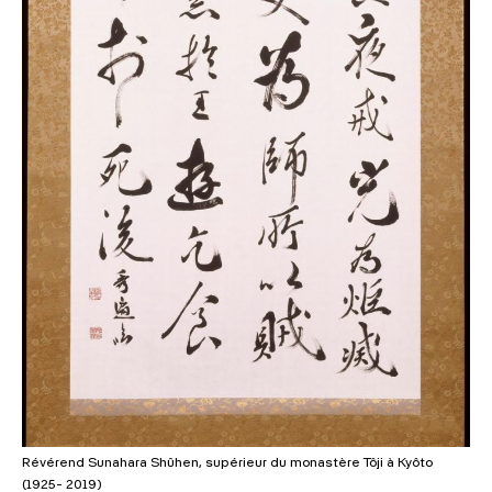
Révérend Sunahara Shûhen, supérieur du monastère Tôji à Kyôto
(1925- 2019)