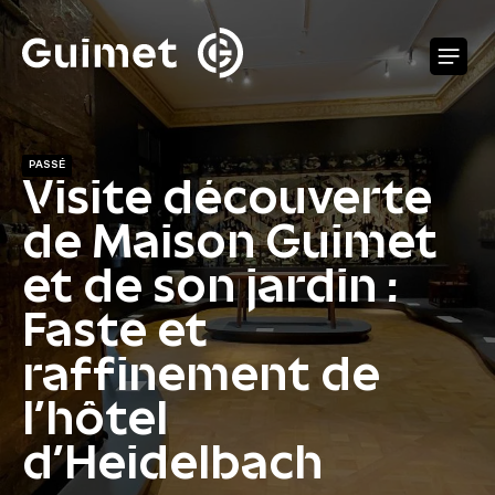
Panneau de gestion des cookies
O
PASSÉ
Visite découverte
de Maison Guimet
et de son jardin :
Faste et
raffinement de
l’hôtel
d’Heidelbach