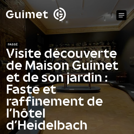
Panneau de gestion des cookies
O
PASSÉ
Visite découverte
de Maison Guimet
et de son jardin :
Faste et
raffinement de
l’hôtel
d’Heidelbach