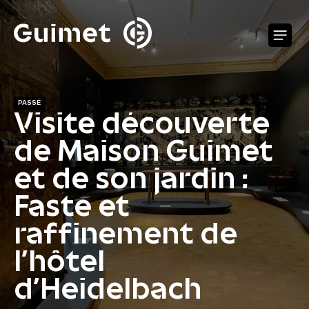
Panneau de gestion des cookies
O
PASSÉ
Visite découverte
de Maison Guimet
et de son jardin :
Faste et
raffinement de
l’hôtel
d’Heidelbach