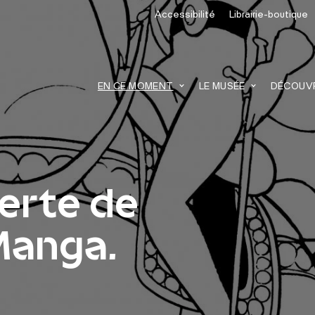
Accessibilité
Librairie-boutique
recherche
EN CE MOMENT
LE MUSÉE
DÉCOUVRI
erte de
"Manga.