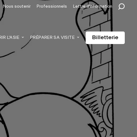
Nous soutenir
Professionnels
Lettre d'information
Billetterie
R L'ASIE
PRÉPARER SA VISITE