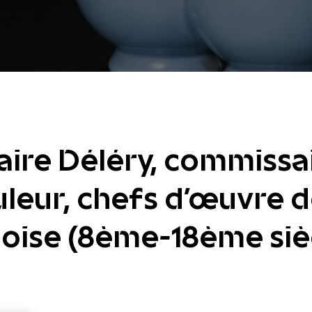
ire Déléry, commissai
leur, chefs d'œuvre d
ise (8ème-18ème sièc