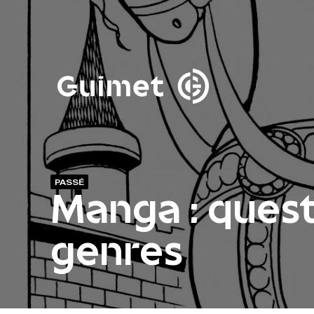
Panneau de gestion des cookies
Fermer la modale de 
PASSÉ
Manga : quest
genres