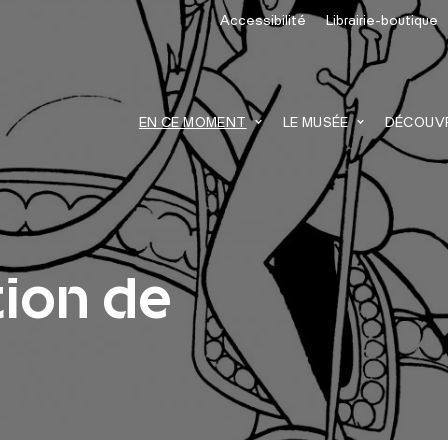
Accessibilité
Librairie-boutique
recherche
EN CE MOMENT
LE MUSÉE
DÉCOUVRI
ion de