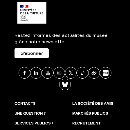
Restez informés des actualités du musée
grâce notre newsletter
S'abonner
Facebook
Linkedin
Youtube
Instagram
X
TikTok
Weibo
Xia
BlueSky
CONTACTS
LA SOCIÉTÉ DES AMIS
UNE QUESTION ?
MARCHÉS PUBLICS
SERVICES PUBLICS +
RECRUTEMENT