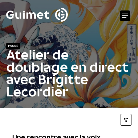
Panneau de gestion des cookies
O
PASSÉ
Atelier de
doublage en direct
avec Brigitte
Lecordier
Une rencontre avec la voix