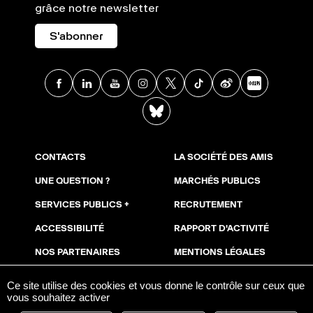
grâce notre newsletter
S'abonner
Facebook
Linkedin
Youtube
Instagram
X
TikTok
Weibo
Xia
BlueSky
CONTACTS
LA SOCIÉTÉ DES AMIS
UNE QUESTION ?
MARCHÉS PUBLICS
SERVICES PUBLICS +
RECRUTEMENT
ACCESSIBILITÉ
RAPPORT D'ACTIVITÉ
NOS PARTENAIRES
MENTIONS LÉGALES
NOUS SOUTENIR
COOKIES
Ce site utilise des cookies et vous donne le contrôle sur ceux que
vous souhaitez activer
ESPACE PRESSE
AVIS DE PUBLICITÉ