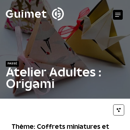
Panneau de gestion des cookies
O
PASSÉ
Atelier Adultes :
Origami
Thème: Coffrets miniatures et