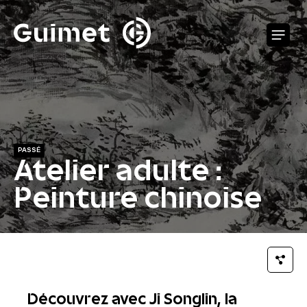
Panneau de gestion des cookies
O
PASSÉ
Atelier adulte :
Peinture chinoise
Découvrez avec Ji Songlin, la