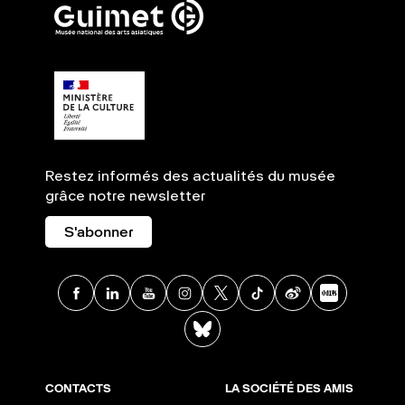
Restez informés des actualités du musée
grâce notre newsletter
S'abonner
Facebook
Linkedin
Youtube
Instagram
X
TikTok
Weibo
Xia
BlueSky
CONTACTS
LA SOCIÉTÉ DES AMIS