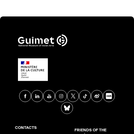
Facebook
Linkedin
Youtube
Instagram
X
TikTok
Weibo
Xia
BlueSky
CONTACTS
FRIENDS OF THE