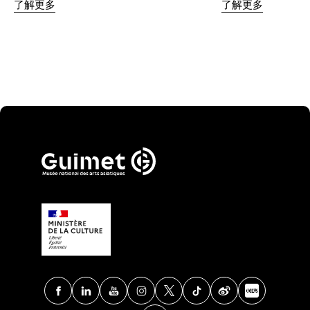
了解更多
了解更多
Facebook
Linkedin
Youtube
Instagram
X
TikTok
Weibo
Xia