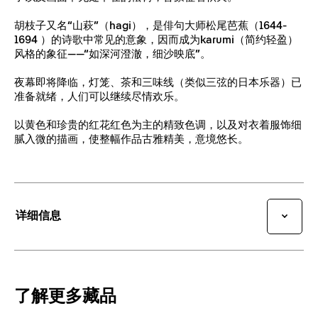
胡枝子又名“山萩”（hagi），是俳句大师松尾芭蕉（1644-
1694 ）的诗歌中常见的意象，因而成为karumi（简约轻盈）
风格的象征——“如深河澄澈，细沙映底”。
夜幕即将降临，灯笼、茶和三味线（类似三弦的日本乐器）已
准备就绪，人们可以继续尽情欢乐。
以黄色和珍贵的红花红色为主的精致色调，以及对衣着服饰细
腻入微的描画，使整幅作品古雅精美，意境悠长。
详细信息
了解更多藏品