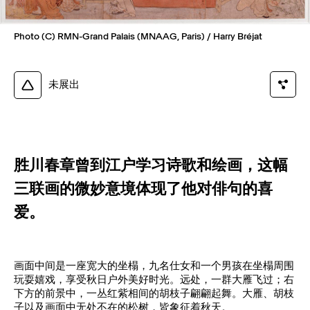
Photo (C) RMN-Grand Palais (MNAAG, Paris) / Harry Bréjat
未展出
胜川春章曾到江户学习诗歌和绘画，这幅
三联画的微妙意境体现了他对俳句的喜
爱。
画面中间是一座宽大的坐榻，九名仕女和一个男孩在坐榻周围
玩耍嬉戏，享受秋日户外美好时光。远处，一群大雁飞过；右
下方的前景中，一丛红紫相间的胡枝子翩翩起舞。大雁、胡枝
子以及画面中无处不在的松树，皆象征着秋天。