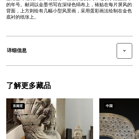
的年号。献词以金墨书写在深绿色绢布上，裱贴在每片屏风的
背面，上方则绘有几幅小型风景画，采用蛋彩画法绘制在金色
底衬的纸张上。
详细信息
了解更多藏品
东南亚
中国