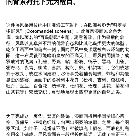
的背景衬托下尤为醒目。
这件屏风采用传统中国雕漆工艺制作，在欧洲被称为“科罗曼
多屏风”（Coromandel screens）。此屏风漆面以金色为
底，饰以著名的“百鸟朝凤”主题，寓意善政。作为皇后的象
征，凤凰以其卓然不群的优雅姿态和比其他鸟类更大的体型，
屹立于画面中间偏右一侧，面向屏风中央顶端被白云环绕的太
阳，这一布局很可能暗喻皇权的至高无上。屏风四周描绘了成
双成对的飞禽（孔雀、野鸡、鹟、松鸦、鸭子、黑鸟、山雀、
霍奇鸟、夜莺、柳莺、喜鹊、椋鸟、鹤、鹌鹑等），它们或嬉
戏于枝头，或在水间嬉游，尽情享受着捕食蝴蝶、蚱蜢和其他
昆虫的盛宴。画面中的各种树木花卉（松树、杏树、樱桃树、
牡丹、玉兰、百合花、绣球花、杜鹃花、玫瑰、莲花、菊花和
山茶花等）繁茂交织，灵动地展现出四季更替的自然之美。
为了完成这一奢华、繁复的装饰，漆面画板用半圆凿细心凿
空，仅保留一些褐色细线，勾画出图案的轮廓。之后，每个图
案区域（如叶子、花瓣或羽毛）都被填充上颜色，而底色则完
全用金叶铺成。屏风背面有一段很长的献词，记载了雍正三年