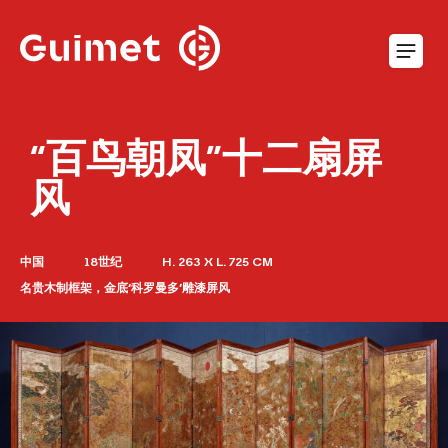
Cookie管理面板
“百鸟朝凤”十二扇屏
风
中国
18世纪
H. 263 X L. 725 CM
名贵木制框架，金底‘科罗曼多’雕漆屏风