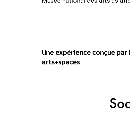
Musée national des arts asiati
Une expérience conçue par l
arts+spaces