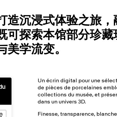
打造沉浸式体验之旅，
既可探索本馆部分珍藏
与美学流变。
Un écrin digital pour une sélec
du
de pièces de porcelaines embl
collections du musée, et présen
dans un univers 3D.
Finesse, transparence, blancheu