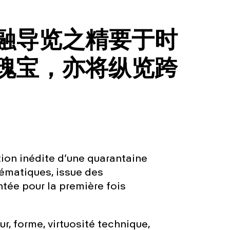
融导览之精要于时
瑰宝，亦将纵览跨
tion inédite d’une quarantaine
ématiques, issue des
tée pour la première fois
r, forme, virtuosité technique,