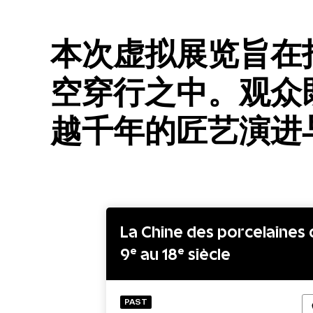
本次虚拟展览旨在
空穿行之中。观众
越千年的匠艺演进
La Chine des porcelaines 
9ᵉ au 18ᵉ siècle
PAST