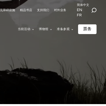
简体中文
EN
无障碍设施
精品书店
支持我们
对外业务
FR
票务
当前活动
博物馆
准备参观