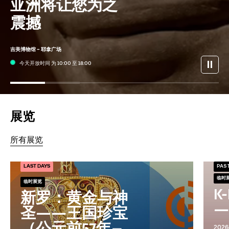
亚洲将让您为之
震撼
吉美博物馆 – 耶拿广场
今天开放时间 为 10:00 至 18:00
展览
所有展览
LAST DAYS
PAS
临时
临时展览
K
新罗：黄金与神
圣——王国珍宝
202