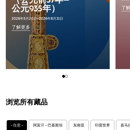
（公元前57年–
公元935年）
了
2026年5月20日–2026年8月31日
了解更多
浏览所有藏品
- 任意 -
阿富汗 - 巴基斯坦
东南亚
印度世界
喜马