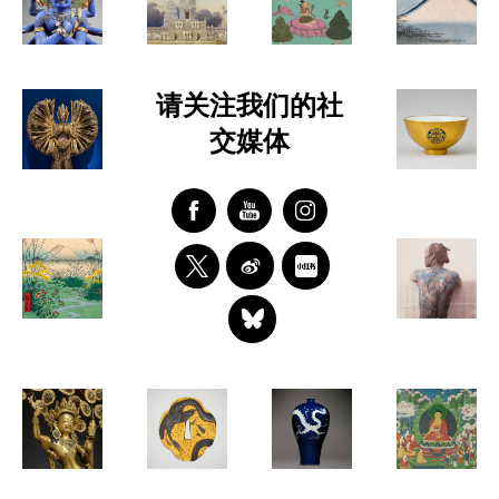
请关注我们的社
交媒体
Facebook
Youtube
Instagram
Weibo
Xiaohongshu
Twitter