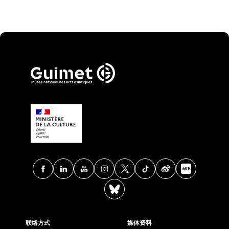
Facebook
Linkedin
Youtube
Instagram
X
TikTok
Weibo
Xia
BlueSky
联络方式
媒体资料