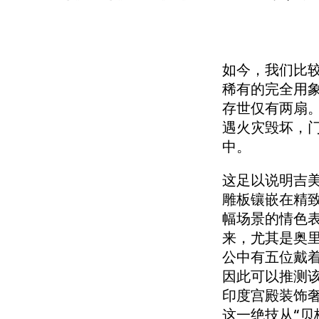
如今，我们比较
稀有的完全用象
存世仅有两扇。
遇火灾毁坏，
中。
这足以说明吉
雕板镶嵌在精
幅场景的情色
来，尤其是奥
公中有五位戴着
因此可以推测该
印度宫殿装饰
这一绝技从“贝