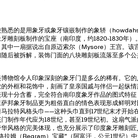
熟悉的是用象牙或象牙镶嵌制作的象轿（howdah
牙雕刻板制作的宝座（南印度，约1820-1830年
其中一扇据说出自原迈索尔（Mysore）王宫。该宫殿
门随后被拆解，装饰门面的八块雕刻板流落至多个公
美博物馆令人印象深刻的象牙门是多么的稀有。它的
致的外框和花饰中，刻画了皇亲国戚与伴侣一起纵情
表现十分含蓄，完全符合南印度象牙作品的图式特征，
里萨邦象牙制品更为粗俗直白的情色表现形成鲜明对
马拉特风格头巾——这种头巾直到17世纪末才开始
门制作年代应为18世纪，甚至19世纪初。这扇气
奢华风格的完美体现，也充分展示了印度象牙雕刻匠
格拉姆（Begram）宝藏”（阿富汗，公元1世纪）