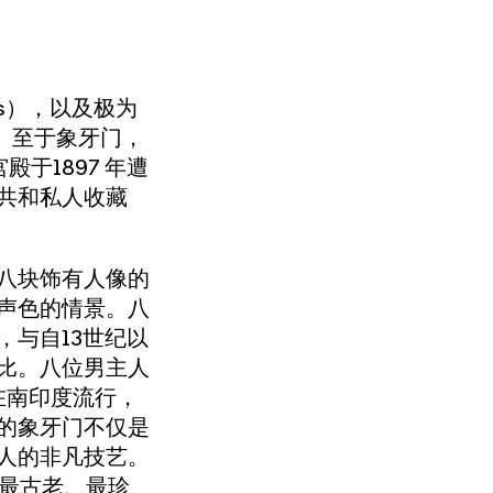
s），以及极为
）。至于象牙门，
于1897 年遭
共和私人收藏
八块饰有人像的
声色的情景。八
与自13世纪以
比。八位男主人
在南印度流行，
派的象牙门不仅是
人的非凡技艺。
中最古老、最珍