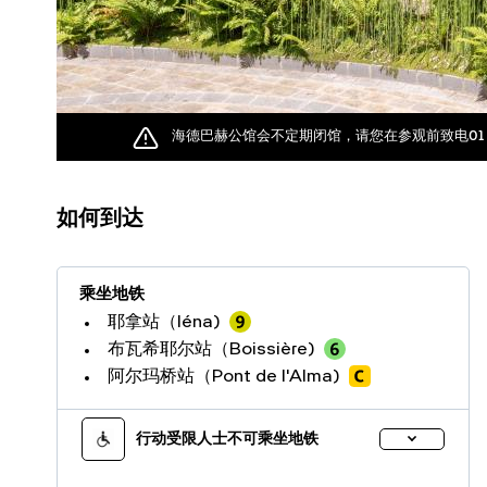
海德巴赫公馆会不定期闭馆，请您在参观前致电01 40 
如何到达
乘坐地铁
耶拿站（Iéna)
布瓦希耶尔站（Boissière)
阿尔玛桥站（Pont de l'Alma)
行动受限人士不可乘坐地铁