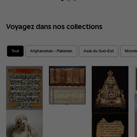
Voyagez dans nos collections
Tout
Afghanistan - Pakistan
Asie du Sud-Est
Monde