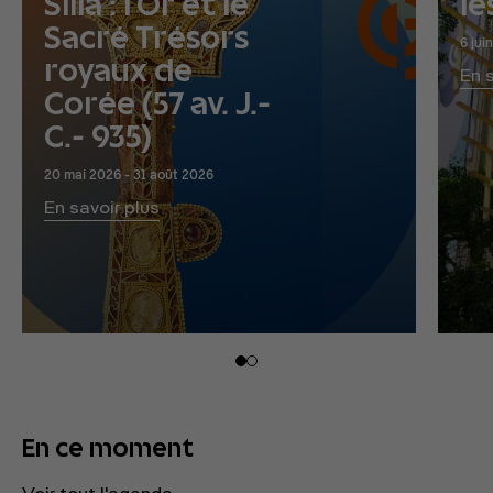
Silla : l’Or et le
le
Sacré Trésors
6 jui
royaux de
En 
Corée (57 av. J.-
C.- 935)
20 mai 2026 - 31 août 2026
En savoir plus
En ce moment