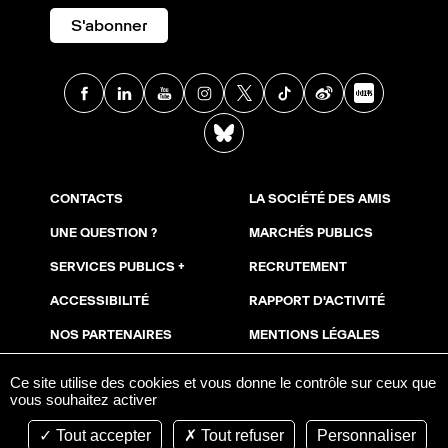
S'abonner
Facebook
Linkedin
Youtube
Instagram
X
TikTok
Weibo
Xia
BlueSky
CONTACTS
LA SOCIÉTÉ DES AMIS
UNE QUESTION ?
MARCHÉS PUBLICS
SERVICES PUBLICS +
RECRUTEMENT
ACCESSIBILITÉ
RAPPORT D'ACTIVITÉ
NOS PARTENAIRES
MENTIONS LÉGALES
NOUS SOUTENIR
COOKIES
Ce site utilise des cookies et vous donne le contrôle sur ceux que
vous souhaitez activer
ESPACE PRESSE
AVIS DE PUBLICITÉ
Tout accepter
Tout refuser
Personnaliser