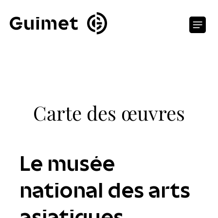
Panneau de gestion des cookies
O
Carte des œuvres
Le musée
national des arts
asiatiques