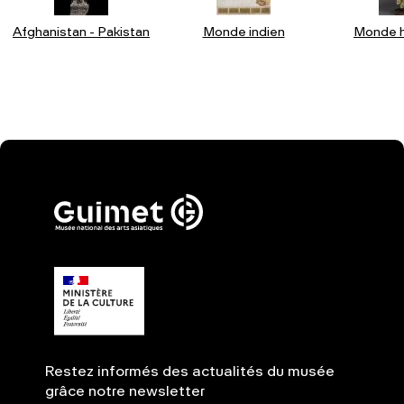
Afghanistan - Pakistan
Monde indien
Monde h
Restez informés des actualités du musée
grâce notre newsletter