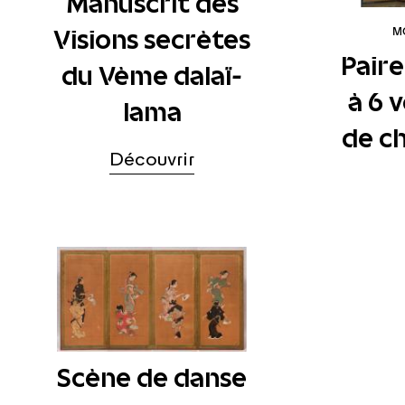
Manuscrit des
Visions secrètes
MO
Paire
du Vème dalaï-
à 6 
lama
de c
Découvrir
Scène de danse