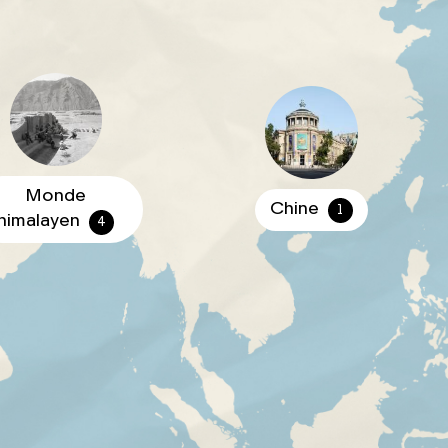
Monde
Chine
1
himalayen
4