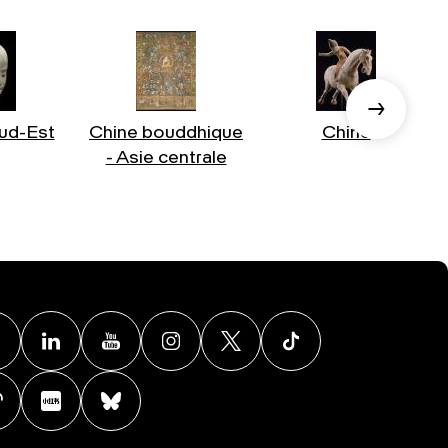
ud-Est
Chine bouddhique
Chine
- Asie centrale
Facebook
Linkedin
Youtube
Instagram
X
TikTok
Weibo
Xiaohongshu
BlueSky