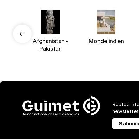
Afghanistan -
Monde indien
Pakistan
Restez inf
newsletter
S'abonn