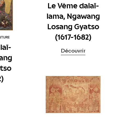
Le Vème dalaï-
lama, Ngawang
Losang Gyatso
(1617-1682)
NTURE
laï-
Découvrir
ang
tso
2)