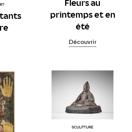
Fleurs au
ART
printemps et en
ttants
été
ère
Découvrir
SCULPTURE