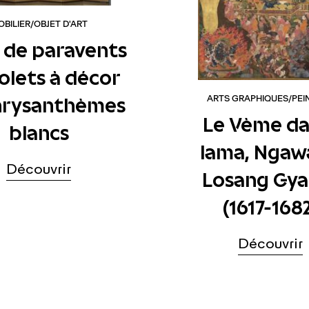
BILIER/OBJET D'ART
 de paravents
volets à décor
hrysanthèmes
ARTS GRAPHIQUES/PEI
Le Vème da
blancs
lama, Ngaw
Découvrir
Losang Gya
(1617-168
Découvrir