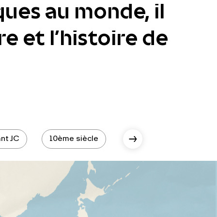
ques au monde, il
e et l’histoire de
nt JC
10ème siècle
10ème siècle - époque 
Scroll Right