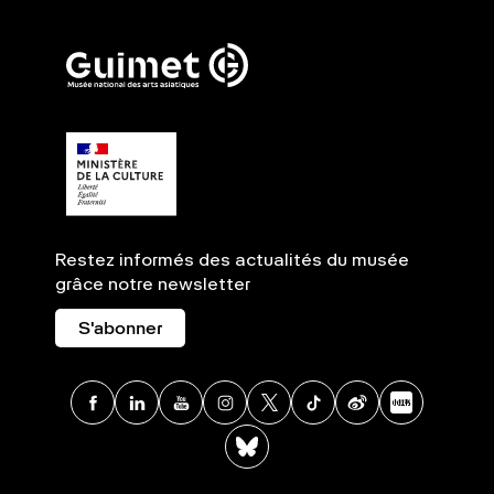
Restez informés des actualités du musée
grâce notre newsletter
S'abonner
Facebook
Linkedin
Youtube
Instagram
X
TikTok
Weibo
Xia
BlueSky