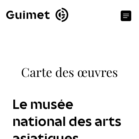
Panneau de gestion des cookies
O
Carte des œuvres
Le musée
national des arts
asiatiques