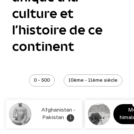
culture et
l’histoire de ce
continent
0 - 500
10ème - 11ème siècle
Afghanistan -
M
Pakistan
hima
1