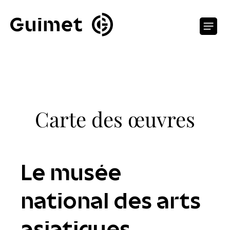
Panneau de gestion des cookies
O
Carte des œuvres
Le musée
national des arts
asiatiques