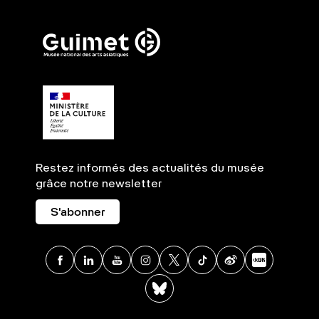
Restez informés des actualités du musée
grâce notre newsletter
S'abonner
Facebook
Linkedin
Youtube
Instagram
X
TikTok
Weibo
Xia
BlueSky