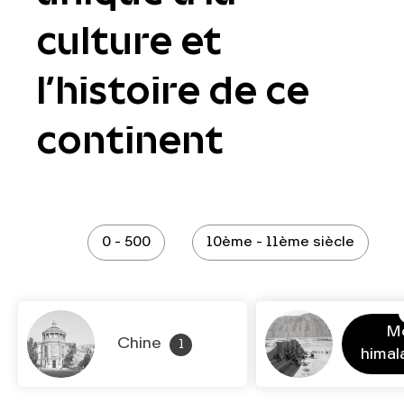
culture et
l’histoire de ce
continent
0 - 500
10ème - 11ème siècle
M
Chine
1
hima