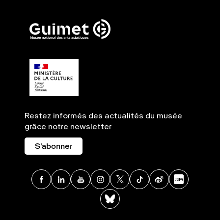
Restez informés des actualités du musée
grâce notre newsletter
S'abonner
Facebook
Linkedin
Youtube
Instagram
X
TikTok
Weibo
Xia
BlueSky