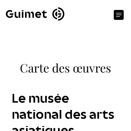
Panneau de gestion des cookies
O
Carte des œuvres
Le musée
national des arts
asiatiques