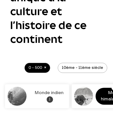
culture et
l’histoire de ce
continent
0 - 500
10ème - 11ème siècle
Monde indien
M
hima
1