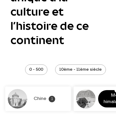
culture et
l’histoire de ce
continent
0 - 500
10ème - 11ème siècle
M
Chine
1
hima