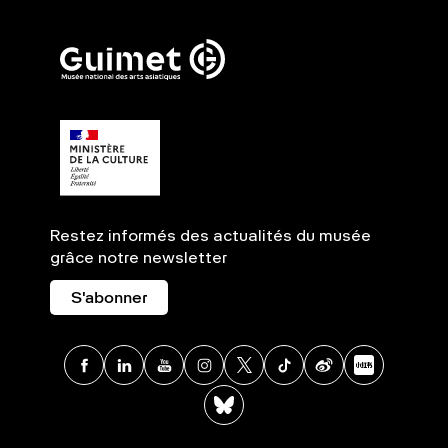
Restez informés des actualités du musée
grâce notre newsletter
S'abonner
Facebook
Linkedin
Youtube
Instagram
X
TikTok
Weibo
Xia
BlueSky