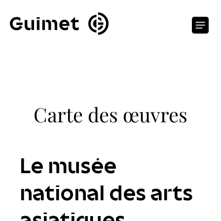
Panneau de gestion des cookies
O
Carte des œuvres
Le musée
national des arts
asiatiques