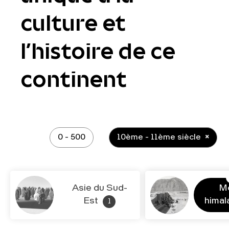
culture et
l’histoire de ce
continent
0 - 500
10ème - 11ème siècle
Asie du Sud-
M
Est
hima
1