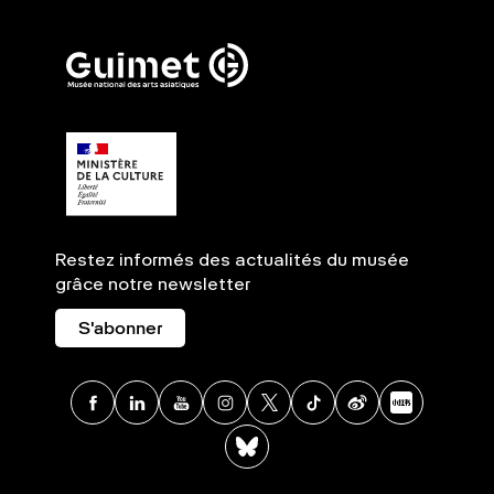
Restez informés des actualités du musée
grâce notre newsletter
S'abonner
Facebook
Linkedin
Youtube
Instagram
X
TikTok
Weibo
Xia
BlueSky