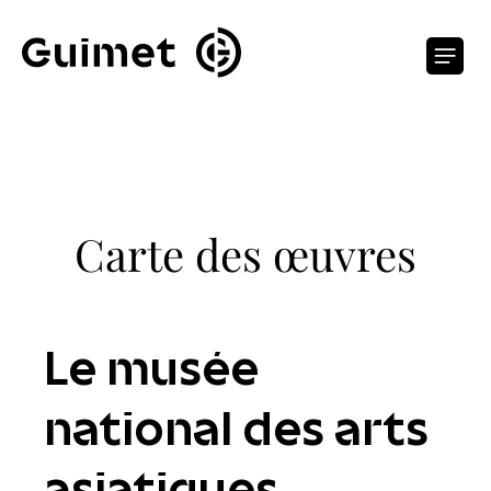
Panneau de gestion des cookies
O
Carte des œuvres
Le musée
national des arts
asiatiques