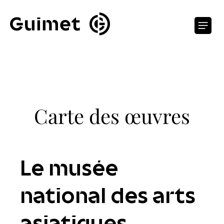
Panneau de gestion des cookies
O
Carte des œuvres
Le musée
national des arts
asiatiques