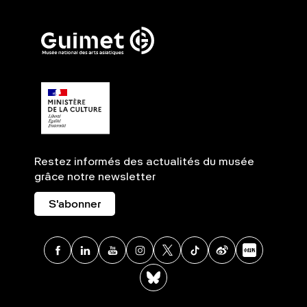
Restez informés des actualités du musée
grâce notre newsletter
S'abonner
Facebook
Linkedin
Youtube
Instagram
X
TikTok
Weibo
Xia
BlueSky