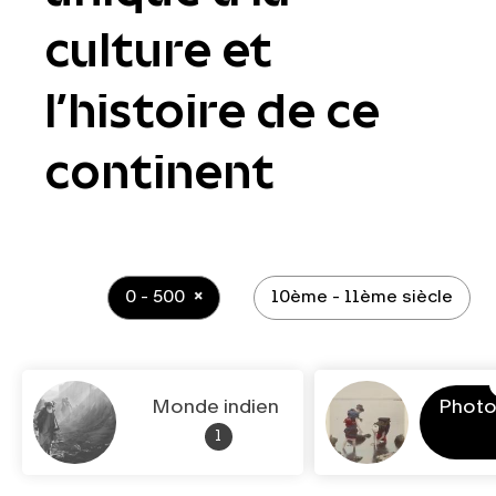
culture et
l’histoire de ce
continent
0 - 500
10ème - 11ème siècle
Monde indien
Photo
1