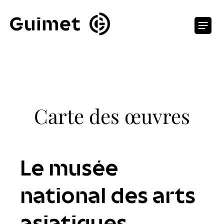
Panneau de gestion des cookies
O
Carte des œuvres
Le musée
national des arts
asiatiques