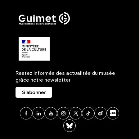
Restez informés des actualités du musée
grâce notre newsletter
S'abonner
Facebook
Linkedin
Youtube
Instagram
X
TikTok
Weibo
Xia
BlueSky