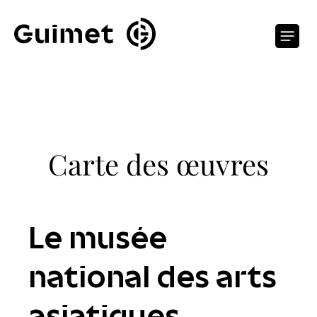
Panneau de gestion des cookies
O
Carte des œuvres
Le musée
national des arts
asiatiques