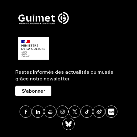
Restez informés des actualités du musée
grâce notre newsletter
S'abonner
Facebook
Linkedin
Youtube
Instagram
X
TikTok
Weibo
Xia
BlueSky