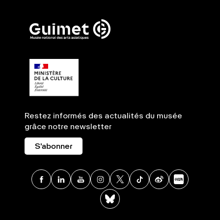
Restez informés des actualités du musée
grâce notre newsletter
S'abonner
Facebook
Linkedin
Youtube
Instagram
X
TikTok
Weibo
Xia
BlueSky