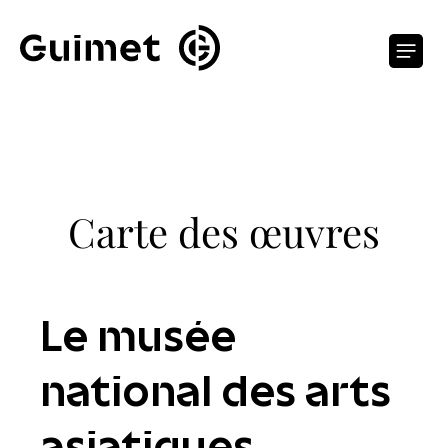
Panneau de gestion des cookies
O
Carte des œuvres
Le musée
national des arts
asiatiques