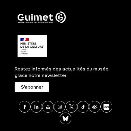
Restez informés des actualités du musée
grâce notre newsletter
S'abonner
Facebook
Linkedin
Youtube
Instagram
X
TikTok
Weibo
Xia
BlueSky