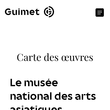
Panneau de gestion des cookies
O
Carte des œuvres
Le musée
national des arts
asiatiques