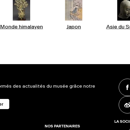
Monde himalayen
Japon
Asie du S
ormés des actualités du musée grâce notre
er
LA SOCI
NOS PARTENAIRES