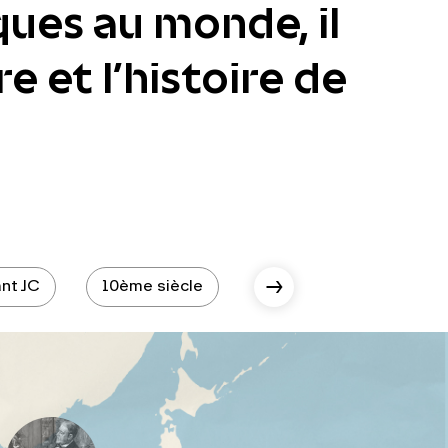
ques au monde, il
e et l’histoire de
nt JC
10ème siècle
10ème siècle - époque 
Scroll Right