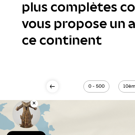
plus complètes col
vous propose un ac
ce continent
Scroll Left
0 - 500
10èm