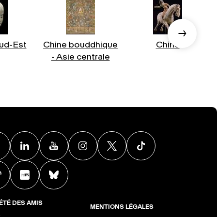
ud-Est
Chine bouddhique
Chine
- Asie centrale
Facebook
Linkedin
Youtube
Instagram
X
TikTok
Weibo
Xiaohongshu
BlueSky
ÉTÉ DES AMIS
MENTIONS LÉGALES