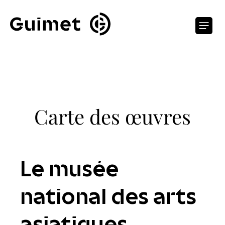
Panneau de gestion des cookies
O
Carte des œuvres
Le musée
national des arts
asiatiques