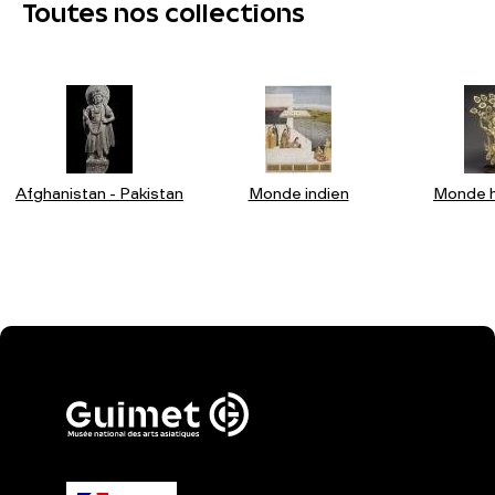
Toutes nos collections
Afghanistan - Pakistan
Monde indien
Monde h