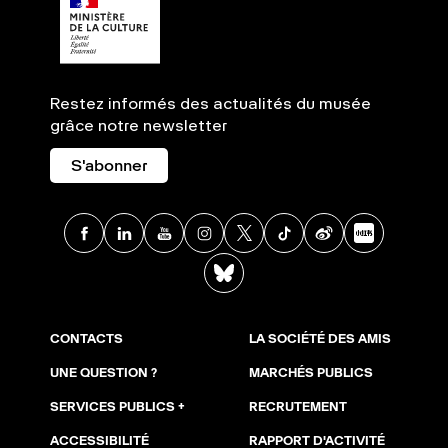
Restez informés des actualités du musée
grâce notre newsletter
S'abonner
Facebook
Linkedin
Youtube
Instagram
X
TikTok
Weibo
Xia
BlueSky
CONTACTS
LA SOCIÉTÉ DES AMIS
UNE QUESTION ?
MARCHÉS PUBLICS
SERVICES PUBLICS +
RECRUTEMENT
ACCESSIBILITÉ
RAPPORT D'ACTIVITÉ