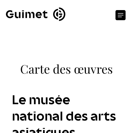
Panneau de gestion des cookies
O
Carte des œuvres
Le musée
national des arts
asiatiques