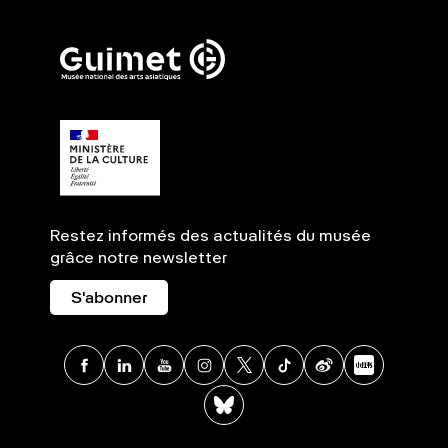
Restez informés des actualités du musée
grâce notre newsletter
S'abonner
Facebook
Linkedin
Youtube
Instagram
X
TikTok
Weibo
Xia
BlueSky