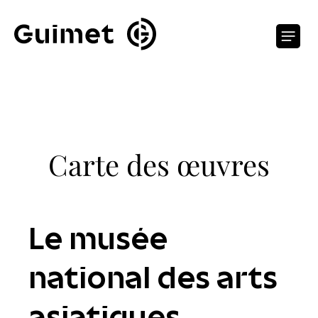
Panneau de gestion des cookies
O
Carte des œuvres
Le musée
national des arts
asiatiques