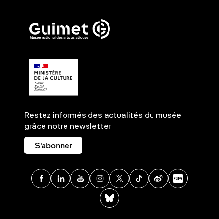
Restez informés des actualités du musée
grâce notre newsletter
S'abonner
Facebook
Linkedin
Youtube
Instagram
X
TikTok
Weibo
Xia
BlueSky